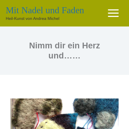
Zum
Mit Nadel und Faden
Inhalt
springen
Heil-Kunst von Andrea Michel
Nimm dir ein Herz
und……